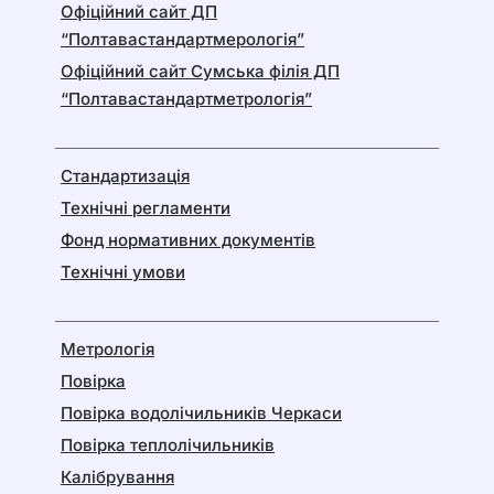
Офіційний сайт ДП
“Полтавастандартмерологія”
Офіційний сайт Сумська філія ДП
“Полтавастандартметрологія”
Стандартизація
Технічні регламенти
Фонд нормативних документів
Технічні умови
Метрологія
Повірка
Повірка водолічильників Черкаси
Повірка теплолічильників
Калібрування