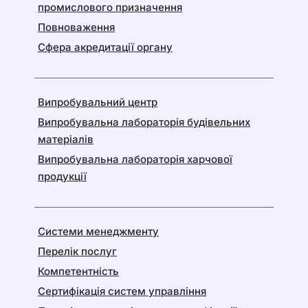
промислового призначення
Повноваження
Сфера акредитації органу
Випробувальний центр
Випробувальна лабораторія будівельних
матеріалів
Випробувальна лабораторія харчової
продукції
Системи менеджменту
Перелік послуг
Компетентність
Сертифікація систем управління