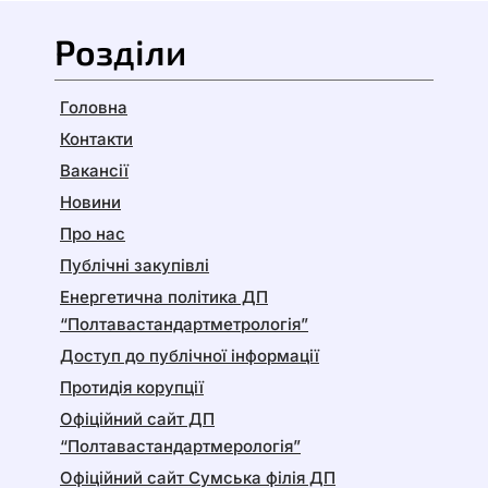
Розділи
Головна
Контакти
Вакансії
Новини
Про нас
Публічні закупівлі
Енергетична політика ДП
“Полтавастандартметрологія”
Доступ до публічної інформації
Протидія корупції
Офіційний сайт ДП
“Полтавастандартмерологія”
Офіційний сайт Сумська філія ДП