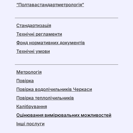
“Полтавастандартметрологія”
Стандартизація
Технічні регламенти
Фонд нормативних документів
Технічні умови
Метрологія
Повірка
Повірка водолічильників Черкаси
Повірка теплолічильників
Калібрування
Оцінювання вимірювальних можливостей
Інші послуги