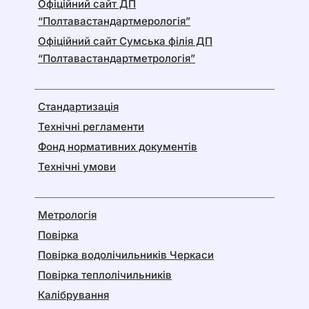
Офіційний сайт ДП
“Полтавастандартмерологія”
Офіційний сайт Сумська філія ДП
“Полтавастандартметрологія”
Стандартизація
Технічні регламенти
Фонд нормативних документів
Технічні умови
Метрологія
Повірка
Повірка водолічильників Черкаси
Повірка теплолічильників
Калібрування