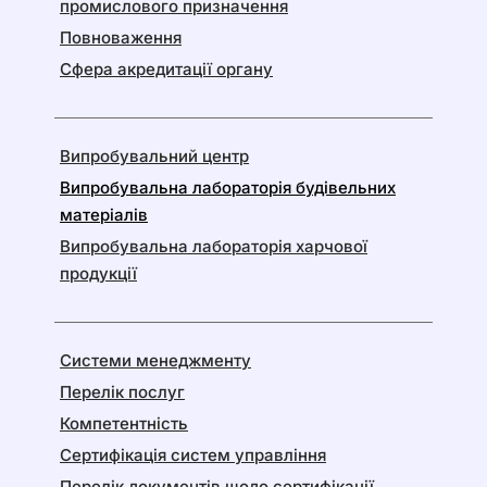
промислового призначення
Повноваження
Сфера акредитації органу
Випробувальний центр
Випробувальна лабораторія будівельних
матеріалів
Випробувальна лабораторія харчової
продукції
Системи менеджменту
Перелік послуг
Компетентність
Сертифікація систем управління
Перелік документів щодо сертифікації