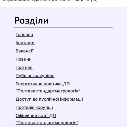
Розділи
Головна
Контакти
Вакансії
Новини
Про нас
Публічні закупівлі
Енергетична політика ДП
“Полтавастандартметрологія”
Доступ до публічної інформації
Протидія корупції
Офіційний сайт ДП
“Полтавастандартмерологія”