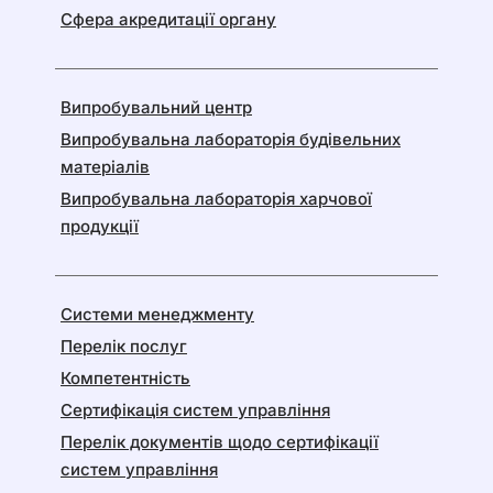
Сфера акредитації органу
Випробувальний центр
Випробувальна лабораторія будівельних
матеріалів
Випробувальна лабораторія харчової
продукції
Системи менеджменту
Перелік послуг
Компетентність
Сертифікація систем управління
Перелік документів щодо сертифікації
систем управління