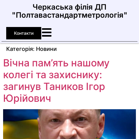
Черкаська філія ДП
"Полтавастандартметрологія"
Контакти
Категорія:
Новини
Вічна пам’ять нашому
колегі та захиснику:
загинув Таников Ігор
Юрійович