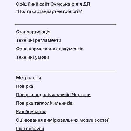
Офіційний сайт Сумська філія ДП
“Полтавастандартметрологія”
Стандартизація
Технічні регламенти
Фонд нормативних документів
Технічні умови
Метрологія
Повірка
Повірка водолічильників Черкаси
Повірка теплолічильників
Калібрування
Оцінювання вимірювальних можливостей
Інші послуги