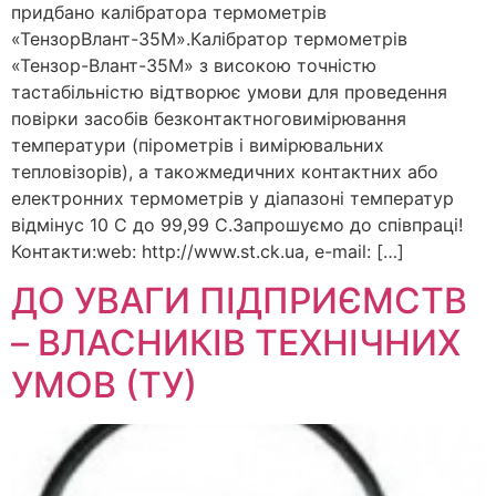
придбано калібратора термометрів
«ТензорВлант-35М».Калібратор термометрів
«Тензор-Влант-35М» з високою точністю
тастабільністю відтворює умови для проведення
повірки засобів безконтактноговимірювання
температури (пірометрів і вимірювальних
тепловізорів), а такожмедичних контактних або
електронних термометрів у діапазоні температур
відмінус 10 С до 99,99 С.Запрошуємо до співпраці!
Контакти:web: http://www.st.ck.ua, e-mail: […]
ДО УВАГИ ПІДПРИЄМСТВ
– ВЛАСНИКІВ ТЕХНІЧНИХ
УМОВ (ТУ)