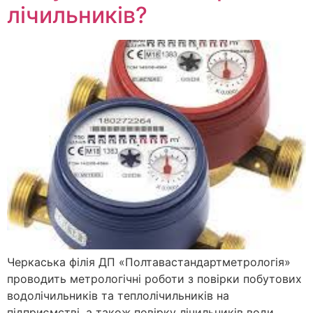
лічильників?
Черкаська філія ДП «Полтавастандартметрологія»
проводить метрологічні роботи з повірки побутових
водолічильників та теплолічильників на
підприємстві, а також повірку лічильників води