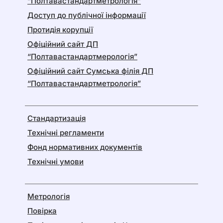
“Полтавастандартметрологія”
Доступ до публічної інформації
Протидія корупції
Офіційний сайт ДП
“Полтавастандартмерологія”
Офіційний сайт Сумська філія ДП
“Полтавастандартметрологія”
Стандартизація
Технічні регламенти
Фонд нормативних документів
Технічні умови
Метрологія
Повірка