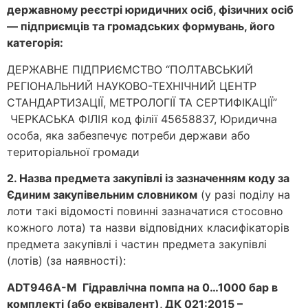
державному реєстрі юридичних осіб, фізичних осіб
— підприємців та громадських формувань, його
категорія:
ДЕРЖАВНЕ ПІДПРИЄМСТВО “ПОЛТАВСЬКИЙ
РЕГІОНАЛЬНИЙ НАУКОВО-ТЕХНІЧНИЙ ЦЕНТР
СТАНДАРТИЗАЦІЇ, МЕТРОЛОГІЇ ТА СЕРТИФІКАЦІЇ”
ЧЕРКАСЬКА ФІЛІЯ код філії 45658837, Юридична
особа, яка забезпечує потреби держави або
територіальної громади
2. Назва предмета закупівлі із зазначенням коду за
Єдиним закупівельним словником
(у разі поділу на
лоти такі відомості повинні зазначатися стосовно
кожного лота) та назви відповідних класифікаторів
предмета закупівлі і частин предмета закупівлі
(лотів) (за наявності):
ADT946А-М Гідравлічна помпа на 0…1000 бар в
комплекті (або еквівалент), ДК 021:2015 –