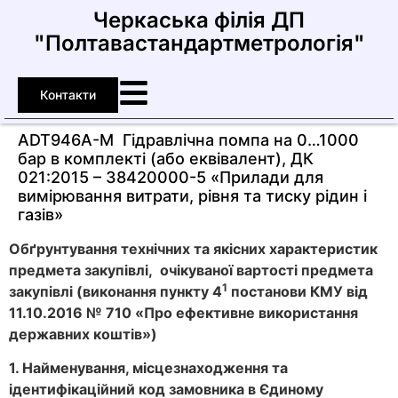
Черкаська філія ДП
"Полтавастандартметрологія"
Контакти
ADT946А-М Гідравлічна помпа на 0…1000
бар в комплекті (або еквівалент), ДК
021:2015 – 38420000-5 «Прилади для
вимірювання витрати, рівня та тиску рідин і
газів»
Обґрунтування технічних та якісних характеристик
предмета закупівлі, очікуваної вартості предмета
1
закупівлі (виконання
пункту
4
постанови КМУ від
11.10.2016 № 710 «Про ефективне використання
державних коштів»)
1. Найменування, місцезнаходження та
ідентифікаційний код замовника в Єдиному