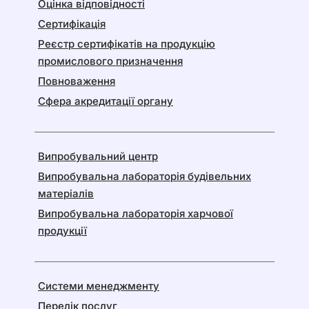
Оцінка відповідності
Сертифікація
Реєстр сертифікатів на продукцію
промислового призначення
Повноваження
Сфера акредитації органу
Випробувальний центр
Випробувальна лабораторія будівельних
матеріалів
Випробувальна лабораторія харчової
продукції
Системи менеджменту
Перелік послуг