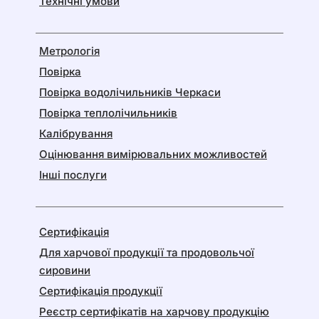
Технічні умови
Метрологія
Повірка
Повірка водолічильників Черкаси
Повірка теплолічильників
Калібрування
Оцінювання вимірювальних можливостей
Інші послуги
Сертифікація
Для харчової продукції та продовольчої
сировини
Сертифікація продукції
Реєстр сертифікатів на харчову продукцію