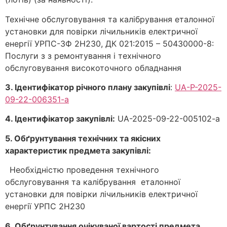
Технічне обслуговування та калібрування еталонної
установки для повірки лічильників електричної
енергії УРПС-3Ф 2Н230, ДК 021:2015 – 50430000-8:
Послуги з з ремонтування і технічного
обслуговування високоточного обладнання
3. Ідентифікатор річного плану закупівлі
:
UA-P-2025-
09-22-006351-a
4. Ідентифікатор закупівлі
:
UA-2025-09-22-005102-a
5. Обґрунтування технічних та якісних
характеристик предмета закупівлі:
Необхiднiстю проведення технiчного
обслуговування та калiбрування еталонної
установки для повiрки лiчильникiв електричної
енергiї УРПС 2Н230
6. Обґрунтування очікуваної вартості предмета