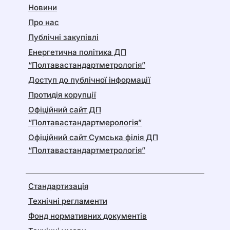
Новини
Про нас
Публічні закупівлі
Енергетична політика ДП
“Полтавастандартметрологія”
Доступ до публічної інформації
Протидія корупції
Офіційний сайт ДП
“Полтавастандартмерологія”
Офіційний сайт Сумська філія ДП
“Полтавастандартметрологія”
Стандартизація
Технічні регламенти
Фонд нормативних документів