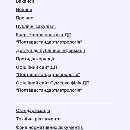
Вакансії
Новини
Про нас
Публічні закупівлі
Енергетична політика ДП
“Полтавастандартметрологія”
Доступ до публічної інформації
Протидія корупції
Офіційний сайт ДП
“Полтавастандартмерологія”
Офіційний сайт Сумська філія ДП
“Полтавастандартметрологія”
Стандартизація
Технічні регламенти
Фонд нормативних документів