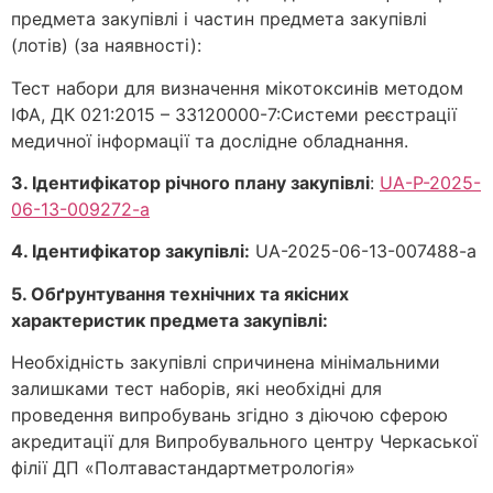
предмета закупівлі і частин предмета закупівлі
(лотів) (за наявності):
Тест набори для визначення мікотоксинів методом
ІФА, ДК 021:2015 – 33120000-7:Системи реєстрації
медичної інформації та дослідне обладнання.
3. Ідентифікатор річного плану закупівл
і
:
UA-P-2025-
06-13-009272-a
4. Ідентифікатор закупівлі
:
UA-2025-06-13-007488-a
5. Обґрунтування технічних та якісних
характеристик предмета закупівлі:
Необхідність закупівлі спричинена мінімальними
залишками тест наборів, які необхідні для
проведення випробувань згідно з діючою сферою
акредитації для Випробувального центру Черкаської
філії ДП «Полтавастандартметрологія»