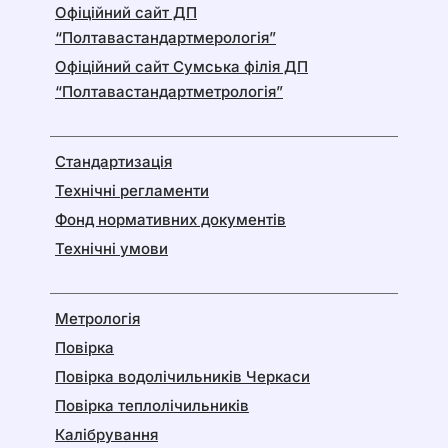
Офіційний сайт ДП
“Полтавастандартмерологія”
Офіційний сайт Сумська філія ДП
“Полтавастандартметрологія”
Стандартизація
Технічні регламенти
Фонд нормативних документів
Технічні умови
Метрологія
Повірка
Повірка водолічильників Черкаси
Повірка теплолічильників
Калібрування