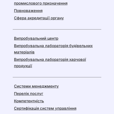
промислового призначення
Повноваження
Сфера акредитації органу
Випробувальний центр
Випробувальна лабораторія будівельних
матеріалів
Випробувальна лабораторія харчової
продукції
Системи менеджменту
Перелік послуг
Компетентність
Сертифікація систем управління