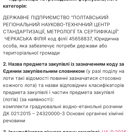
категорія:
ДЕРЖАВНЕ ПІДПРИЄМСТВО “ПОЛТАВСЬКИЙ
РЕГІОНАЛЬНИЙ НАУКОВО-ТЕХНІЧНИЙ ЦЕНТР
СТАНДАРТИЗАЦІЇ, МЕТРОЛОГІЇ ТА СЕРТИФІКАЦІЇ”
ЧЕРКАСЬКА ФІЛІЯ код філії 45658837, Юридична
особа, яка забезпечує потреби держави або
територіальної громади
2. Назва предмета закупівлі із зазначенням коду за
Єдиним закупівельним словником
(у разі поділу на
лоти такі відомості повинні зазначатися стосовно
кожного лота) та назви відповідних класифікаторів
предмета закупівлі і частин предмета закупівлі
(лотів) (за наявності):
комплекти градуювальні водно-етанольні розчини
ДК 021:2015 – 24320000-3 Основні органічні хімічні
речовини
3. Ідентифікатор річного плану закупівлі
:
UA-P-2025-