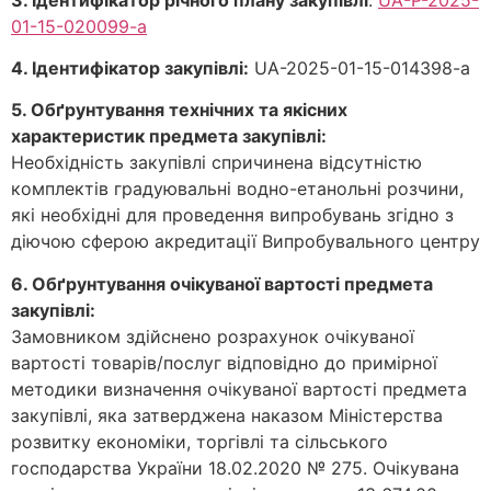
01-15-020099-a
4. Ідентифікатор закупівлі:
UA-2025-01-15-014398-a
5. Обґрунтування технічних та якісних
характеристик предмета закупівлі:
Необхiднiсть закупiвлi спричинена відсутністю
комплектів градуювальні водно-етанольні розчини,
які необхідні для проведення випробувань згідно з
діючою сферою акредитації Випробувального центру
6. Обґрунтування очікуваної вартості предмета
закупівлі:
Замовником здійснено розрахунок очікуваної
вартості товарів/послуг відповідно до примірної
методики визначення очікуваної вартості предмета
закупівлі, яка затверджена наказом Міністерства
розвитку економіки, торгівлі та сільського
господарства України 18.02.2020 № 275. Очікувана