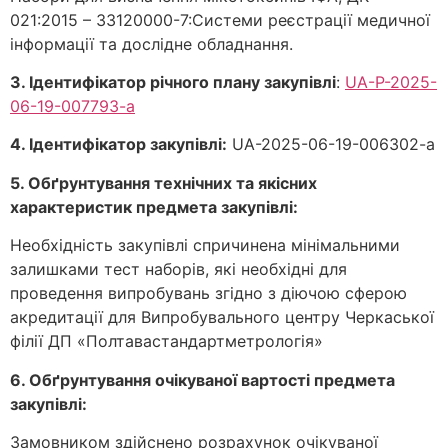
021:2015 – 33120000-7:Системи реєстрації медичної
інформації та дослідне обладнання.
3. Ідентифікатор річного плану закупівл
і
:
UA-P-2025-
06-19-007793-a
4. Ідентифікатор закупівлі
:
UA-2025-06-19-006302-a
5. Обґрунтування технічних та якісних
характеристик предмета закупівлі:
Необхідність закупівлі спричинена мінімальними
залишками тест наборів, які необхідні для
проведення випробувань згідно з діючою сферою
акредитації для Випробувального центру Черкаської
філії ДП «Полтавастандартметрологія»
6. Обґрунтування очікуваної вартості предмета
закупівлі:
Замовником здійснено розрахунок очікуваної