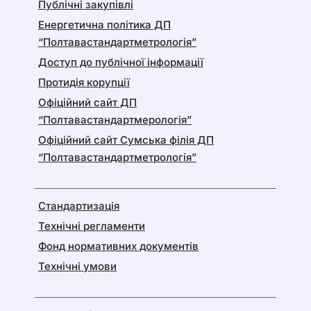
Публічні закупівлі
Енергетична політика ДП
“Полтавастандартметрологія”
Доступ до публічної інформації
Протидія корупції
Офіційний сайт ДП
“Полтавастандартмерологія”
Офіційний сайт Сумська філія ДП
“Полтавастандартметрологія”
Стандартизація
Технічні регламенти
Фонд нормативних документів
Технічні умови