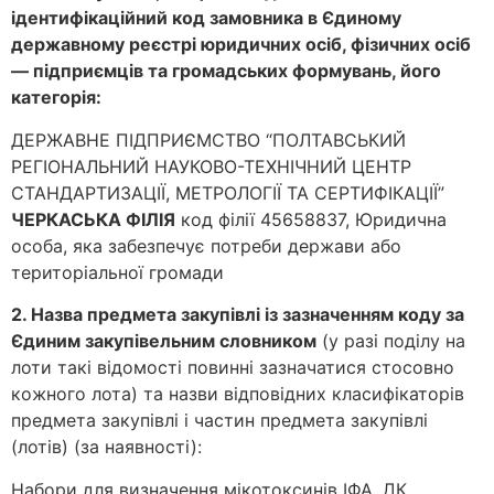
ідентифікаційний код замовника в Єдиному
державному реєстрі юридичних осіб, фізичних осіб
— підприємців та громадських формувань, його
категорія:
ДЕРЖАВНЕ ПІДПРИЄМСТВО “ПОЛТАВСЬКИЙ
РЕГІОНАЛЬНИЙ НАУКОВО-ТЕХНІЧНИЙ ЦЕНТР
СТАНДАРТИЗАЦІЇ, МЕТРОЛОГІЇ ТА СЕРТИФІКАЦІЇ”
ЧЕРКАСЬКА ФІЛІЯ
код філії 45658837, Юридична
особа, яка забезпечує потреби держави або
територіальної громади
2. Назва предмета закупівлі із зазначенням коду за
Єдиним закупівельним словником
(у разі поділу на
лоти такі відомості повинні зазначатися стосовно
кожного лота) та назви відповідних класифікаторів
предмета закупівлі і частин предмета закупівлі
(лотів) (за наявності):
Набори для визначення мікотоксинів ІФА, ДК