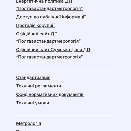
Енергетична політика ДП
“Полтавастандартметрологія”
Доступ до публічної інформації
Протидія корупції
Офіційний сайт ДП
“Полтавастандартмерологія”
Офіційний сайт Сумська філія ДП
“Полтавастандартметрологія”
Стандартизація
Технічні регламенти
Фонд нормативних документів
Технічні умови
Метрологія