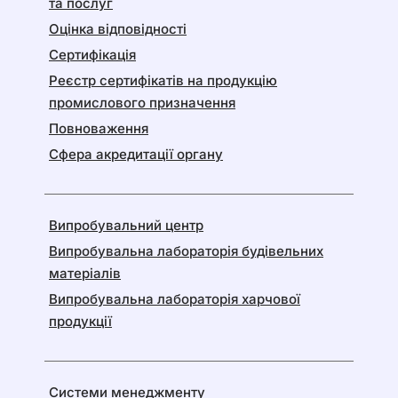
та послуг
Оцінка відповідності
Сертифікація
Реєстр сертифікатів на продукцію
промислового призначення
Повноваження
Сфера акредитації органу
Випробувальний центр
Випробувальна лабораторія будівельних
матеріалів
Випробувальна лабораторія харчової
продукції
Системи менеджменту