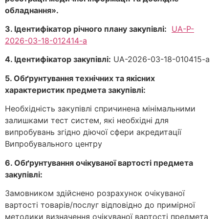
обладнання».
3. Ідентифікатор річного плану закупівл
і:
UA-P-
2026-03-18-012414-a
4. Ідентифікатор закупівлі:
UA-2026-03-18-010415-a
5. Обґрунтування технічних та якісних
характеристик предмета закупівлі:
Необхiднiсть закупiвлi спричинена мiнiмальними
залишками тест систем, якi необхiднi для
випробувань згiдно дiючої сфери акредитацiї
Випробувального центру
6. Обґрунтування очікуваної вартості предмета
закупівлі:
Замовником здійснено розрахунок очікуваної
вартості товарів/послуг відповідно до примірної
методики визначення очікуваної вартості предмета