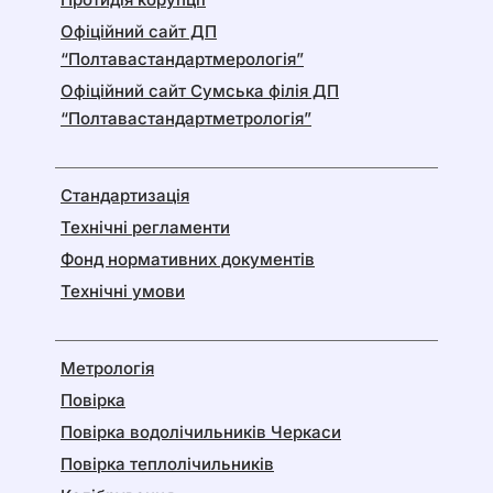
Офіційний сайт ДП
“Полтавастандартмерологія”
Офіційний сайт Сумська філія ДП
“Полтавастандартметрологія”
Стандартизація
Технічні регламенти
Фонд нормативних документів
Технічні умови
Метрологія
Повірка
Повірка водолічильників Черкаси
Повірка теплолічильників