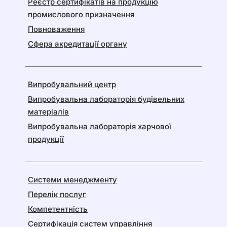
Реєстр сертифікатів на продукцію
промислового призначення
Повноваження
Сфера акредитації органу
Випробувальний центр
Випробувальна лабораторія будівельних
матеріалів
Випробувальна лабораторія харчової
продукції
Системи менеджменту
Перелік послуг
Компетентність
Сертифікація систем управління