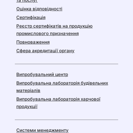
та послуг
Оцінка відповідності
Сертифікація
Реєстр сертифікатів на продукцію
промислового призначення
Повноваження
Сфера акредитації органу
Випробувальний центр
Випробувальна лабораторія будівельних
матеріалів
Випробувальна лабораторія харчової
продукції
Системи менеджменту