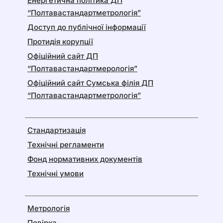
Енергетична політика ДП
“Полтавастандартметрологія”
Доступ до публічної інформації
Протидія корупції
Офіційний сайт ДП
“Полтавастандартмерологія”
Офіційний сайт Сумська філія ДП
“Полтавастандартметрологія”
Стандартизація
Технічні регламенти
Фонд нормативних документів
Технічні умови
Метрологія
Повірка