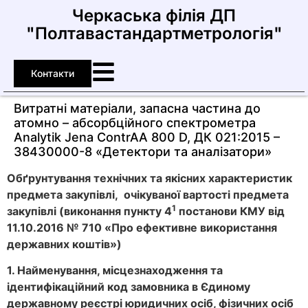
Черкаська філія ДП
"Полтавастандартметрологія"
Контакти
Витратнi матерiали, запасна частина до
атомно – абсорбцiйного спектрометра
Analytik Jena ContrAA 800 D, ДК 021:2015 –
38430000-8 «Детектори та аналізатори»
Обґрунтування технічних та якісних характеристик
предмета закупівлі, очікуваної вартості предмета
1
закупівлі (виконання
пункту
4
постанови КМУ від
11.10.2016 № 710 «Про ефективне використання
державних коштів»)
1. Найменування, місцезнаходження та
ідентифікаційний код замовника в Єдиному
державному реєстрі юридичних осіб, фізичних осіб