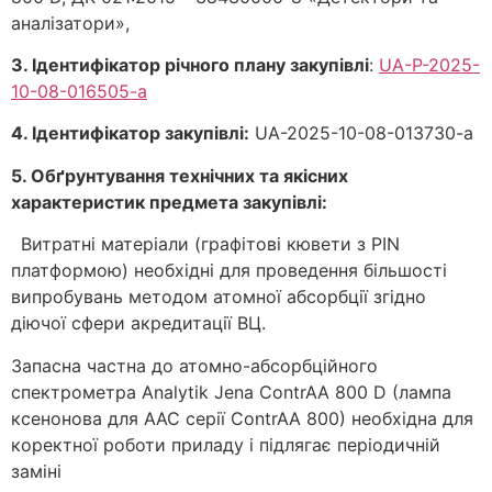
аналізатори»,
3. Ідентифікатор річного плану закупівлі
:
UA-P-2025-
10-08-016505-a
4. Ідентифікатор закупівлі
:
UA-2025-10-08-013730-a
5. Обґрунтування технічних та якісних
характеристик предмета закупівлі:
Витратнi матерiали (графiтовi кювети з PIN
платформою) необхiднi для проведення бiльшостi
випробувань методом атомної абсорбцiї згiдно
дiючої сфери акредитацiї ВЦ.
Запасна частна до атомно-абсорбцiйного
спектрометра Analytik Jena ContrAA 800 D (лампа
ксенонова для ААС серiї ContrAA 800) необхiдна для
коректної роботи приладу i пiдлягає перiодичнiй
замiнi