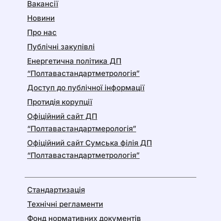
Вакансії
Новини
Про нас
Публічні закупівлі
Енергетична політика ДП
“Полтавастандартметрологія”
Доступ до публічної інформації
Протидія корупції
Офіційний сайт ДП
“Полтавастандартмерологія”
Офіційний сайт Сумська філія ДП
“Полтавастандартметрологія”
Стандартизація
Технічні регламенти
Фонд нормативних документів