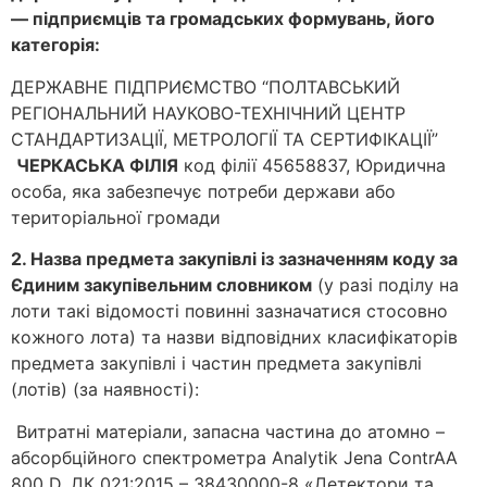
— підприємців та громадських формувань, його
категорія:
ДЕРЖАВНЕ ПІДПРИЄМСТВО “ПОЛТАВСЬКИЙ
РЕГІОНАЛЬНИЙ НАУКОВО-ТЕХНІЧНИЙ ЦЕНТР
СТАНДАРТИЗАЦІЇ, МЕТРОЛОГІЇ ТА СЕРТИФІКАЦІЇ”
ЧЕРКАСЬКА ФІЛІЯ
код філії 45658837, Юридична
особа, яка забезпечує потреби держави або
територіальної громади
2. Назва предмета закупівлі із зазначенням коду за
Єдиним закупівельним словником
(у разі поділу на
лоти такі відомості повинні зазначатися стосовно
кожного лота) та назви відповідних класифікаторів
предмета закупівлі і частин предмета закупівлі
(лотів) (за наявності):
Витратнi матерiали, запасна частина до атомно –
абсорбцiйного спектрометра Analytik Jena ContrAA
800 D, ДК 021:2015 – 38430000-8 «Детектори та