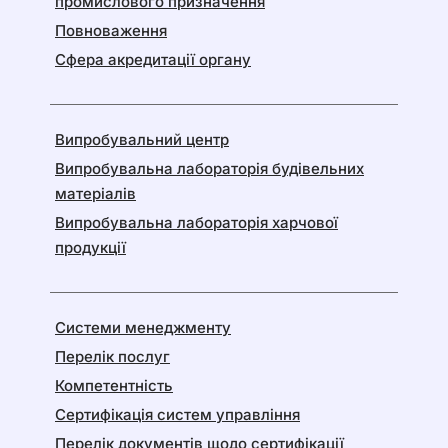
промислового призначення
Повноваження
Сфера акредитації органу
Випробувальний центр
Випробувальна лабораторія будівельних
матеріалів
Випробувальна лабораторія харчової
продукції
Системи менеджменту
Перелік послуг
Компетентність
Сертифікація систем управління
Перелік документів щодо сертифікації