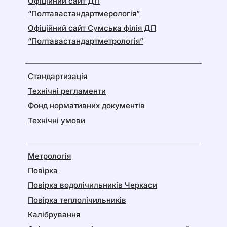
Офіційний сайт ДП
“Полтавастандартмерологія”
Офіційний сайт Сумська філія ДП
“Полтавастандартметрологія”
Стандартизація
Технічні регламенти
Фонд нормативних документів
Технічні умови
Метрологія
Повірка
Повірка водолічильників Черкаси
Повірка теплолічильників
Калібрування